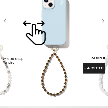
34.99
EUR
Wristlet Strap
Tortoise
+
AJOUTER