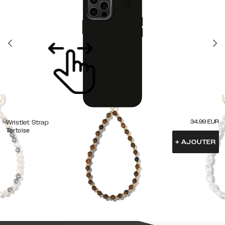
34.99
EUR
Wristlet Strap
Tortoise
+
AJOUTER