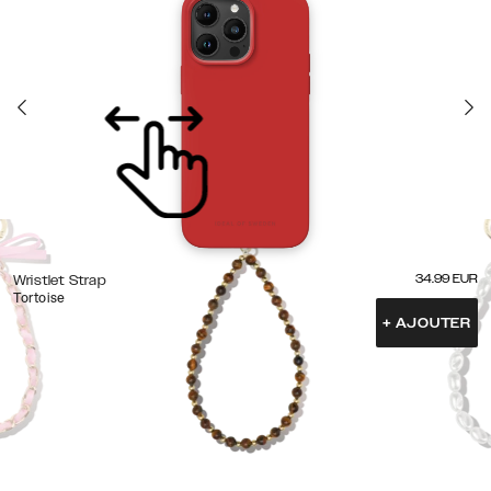
34.99
EUR
Wristlet Strap
Tortoise
+
AJOUTER