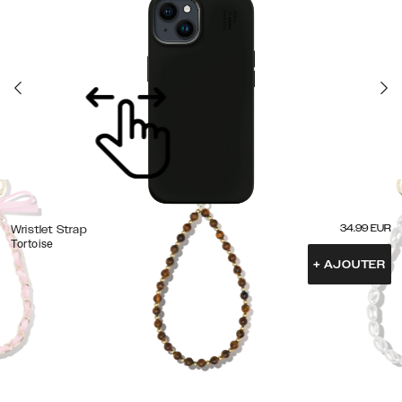
34.99
EUR
Wristlet Strap
Tortoise
+
AJOUTER