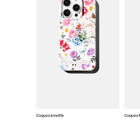
Coques à motifs
Coques M