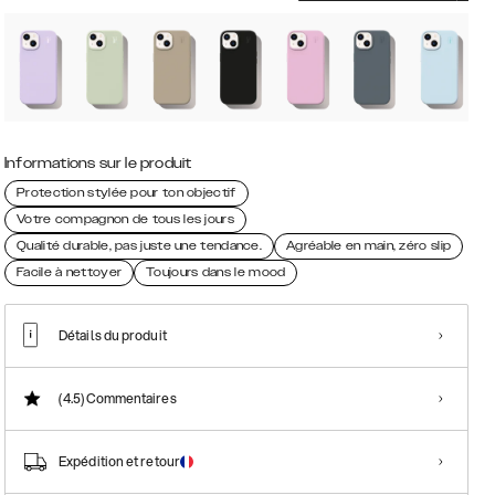
Informations sur le produit
Protection stylée pour ton objectif
Votre compagnon de tous les jours
Qualité durable, pas juste une tendance.
Agréable en main, zéro slip
Facile à nettoyer
Toujours dans le mood
Détails du produit
(4.5)
Commentaires
Expédition et retour