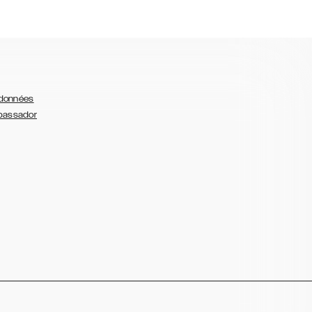
 données
bassador