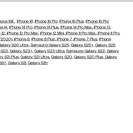
hone 16E,
iPhone 16,
iPhone 16 Pro,
iPhone 16 Plus,
iPhone 16 Pro
,
,
,
,
ne 14
iPhone 14 Pro,
iPhone 14 Plus
iPhone 14 Pro Max
iPhone 13
,
,
,
,
,
 12
iPhone 12 Pro Max
iPhone 12 Mini
iPhone 11 Pro Max
iPhone 11 Pro
,
,
,
,
 (2020)
iPhone 8
iPhone 8 Plus
iPhone 7
, iPhone 7 Plus
iPhone
,
Galaxy S26 Ultra
Samsung Galaxy S25,
Galaxy S25+,
Galaxy S25
,
,
,
,
 S23
Galaxy S23+
Galaxy S23 Ultra
Samsung Galaxy S22
Galaxy
,
,
,
,
xy S21 Plus
Galaxy S21 Ultra
Galaxy S20
Galaxy S20 Plus
Galaxy
,
,
 S9+
Galaxy S8
Galaxy S8+