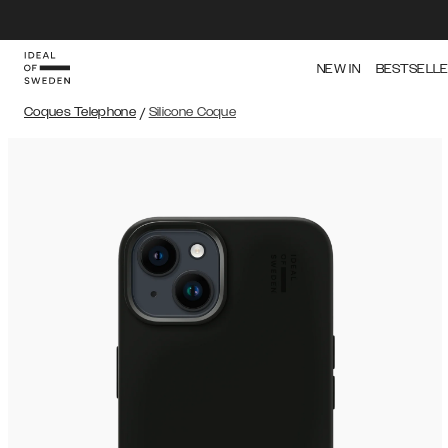
NEW IN
BESTSELL
Coques Telephone
/
Silicone Coque