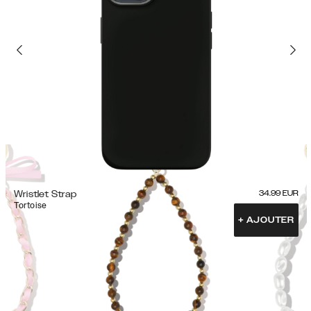
Wristlet Strap
34.99
EUR
Tortoise
+
AJOUTER