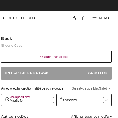
MENU
DS
SETS
OFFRES
Black
Silicone Case
Choisir un modèle
EN RUPTURE DE STOCK
24.99
EUR
Améliorez la fonctionnalité de votre coque
Qu’est-ce que MagSafe?
Choix populaire!
Standard
MagSafe
Autres modèles
Afficher tous les motifs
+