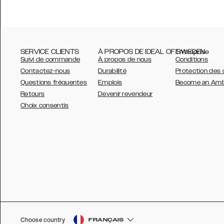
SERVICE CLIENTS
À PROPOS DE IDEAL OF SWEDEN
Entreprise
Suivi de commande
À propos de nous
Conditions
Contactez-nous
Durabilité
Protection des
Questions fréquentes
Emplois
Become an Am
Retours
Devenir revendeur
AUSTRALIA
Choix consentis
AUSTRIA
BELGIUM
CANADA
DANSK
DEUTSCH
ESPAÑOL
Choose country
FRANÇAIS