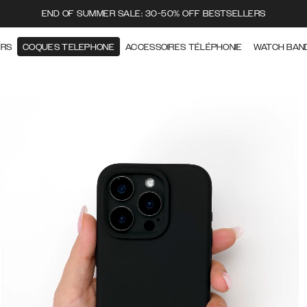
END OF SUMMER SALE: 30-50% OFF BESTSELLERS
ERS
COQUES TELEPHONE
ACCESSOIRES TÉLÉPHONIE
WATCH BAN