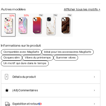
Autres modèles
Afficher tous les motifs
+
50%
50%
Informations sur le produit
Compatible avec MagSafe
Idéal pour les accessoires MagSafe
Coques slim
Vibes du printemps
Summer vibes
Un motif qui dure dans le temps
Détails du produit
(4.6)
Commentaires
Expédition et retour