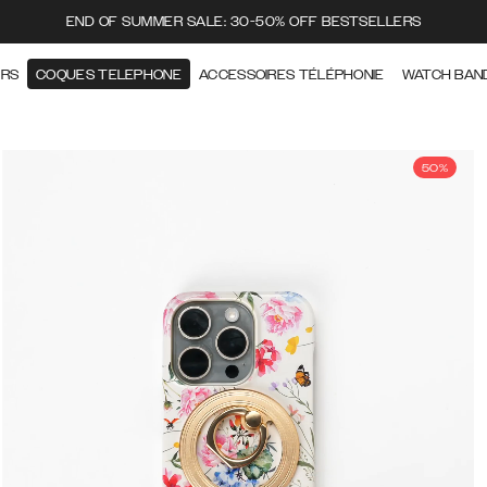
END OF SUMMER SALE: 30-50% OFF BESTSELLERS
ERS
COQUES TELEPHONE
ACCESSOIRES TÉLÉPHONIE
WATCH BAN
50%