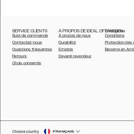
SERVICE CLIENTS
À PROPOS DE IDEAL OF SWEDEN
Entreprise
Suivi de commande
À propos de nous
Conditions
Contactez-nous
Durabilité
Protection des
Questions fréquentes
Emplois
Become an Am
Retours
Devenir revendeur
AUSTRALIA
Choix consentis
AUSTRIA
BELGIUM
CANADA
DANSK
DEUTSCH
ESPAÑOL
Choose country
FRANÇAIS