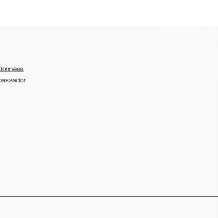
 données
bassador