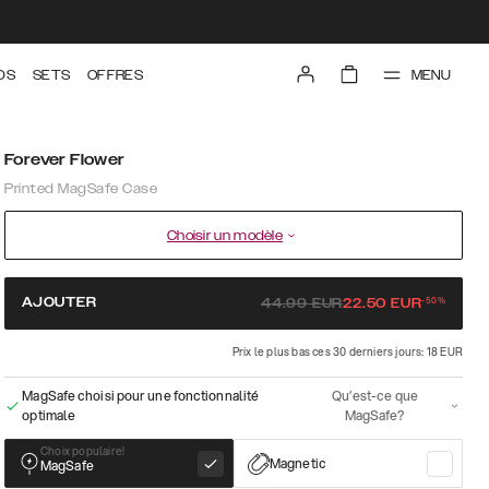
MENU
DS
SETS
OFFRES
Forever Flower
Printed MagSafe Case
Choisir un modèle
-
50
%
AJOUTER
44.99
EUR
22.50
EUR
Prix le plus bas ces 30 derniers jours: 18 EUR
MagSafe choisi pour une fonctionnalité
Qu’est-ce que
optimale
MagSafe?
Choix populaire!
Magnetic
MagSafe