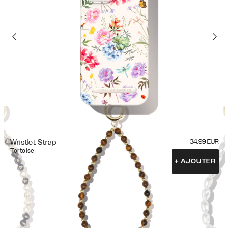
Wristlet Strap
34.99
EUR
Tortoise
+
AJOUTER