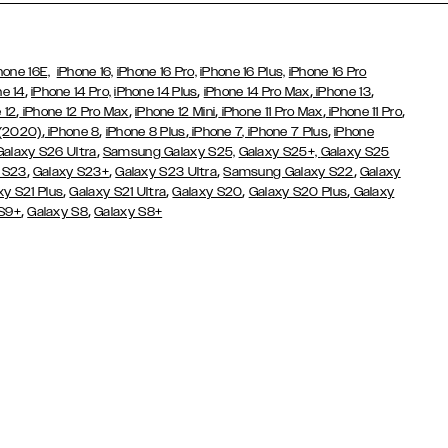
hone 16E,
iPhone 16,
iPhone 16 Pro,
iPhone 16 Plus,
iPhone 16 Pro
,
,
,
,
ne 14
iPhone 14 Pro,
iPhone 14 Plus
iPhone 14 Pro Max
iPhone 13
,
,
,
,
,
 12
iPhone 12 Pro Max
iPhone 12 Mini
iPhone 11 Pro Max
iPhone 11 Pro
,
,
,
,
 (2020)
iPhone 8
iPhone 8 Plus
iPhone 7
, iPhone 7 Plus
iPhone
,
Galaxy S26 Ultra
Samsung Galaxy S25,
Galaxy S25+,
Galaxy S25
,
,
,
,
 S23
Galaxy S23+
Galaxy S23 Ultra
Samsung Galaxy S22
Galaxy
,
,
,
,
xy S21 Plus
Galaxy S21 Ultra
Galaxy S20
Galaxy S20 Plus
Galaxy
,
,
 S9+
Galaxy S8
Galaxy S8+