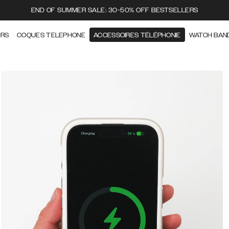
END OF SUMMER SALE: 30-50% OFF BESTSELLERS
ERS
COQUES TELEPHONE
ACCESSOIRES TÉLÉPHONIE
WATCH BAN