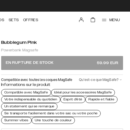
MENU
DS
SETS
OFFRES
Bubblegum Pink
Powerbank Magsafe
EN RUPTURE DE STOCK
59.99
EUR
Compatible avec toutes les coques MagSafe
Qu’est-ce que MagSafe?
Informations sur le produit
Compatible avec MagSafe
Idéal pour les accessoires MagSafe
Votre indispensable du quotidien
Esprit d'été
Rapide et fiable
Un statement qui se remarque
Se transporte facilement dans votre sac ou votre poche
Summer vibes
Une touche de couleur