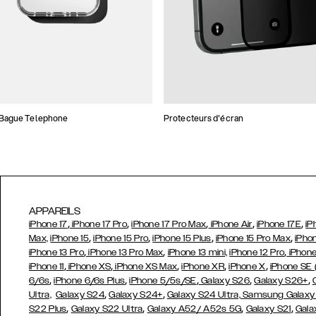
 Bague Telephone
Protecteurs d'écran
APPAREILS
,
,
,
,
,
iPhone 17
iPhone 17 Pro
iPhone 17 Pro Max
iPhone Air
iPhone 17E
iP
,
,
,
,
Max,
iPhone 15
iPhone 15 Pro
iPhone 15 Plus
iPhone 15 Pro Max
iPho
,
,
,
iPhone 13 Pro
iPhone 13 Pro Max
iPhone 13 mini,
iPhone 12 Pro
iPhone
,
,
,
,
,
iPhone 11
iPhone XS
iPhone XS Max
iPhone XR
iPhone X
iPhone SE
,
,
,
,
,
6/6s
iPhone 6/6s Plus
iPhone 5/5s/SE
Galaxy S26
Galaxy S26+
,
,
Ultra,
Galaxy S24
Galaxy S24+
Galaxy S24 Ultra,
Samsung Galaxy
,
,
,
,
S22 Plus
Galaxy S22 Ultra
Galaxy A52/ A52s 5G
Galaxy S21
Gala