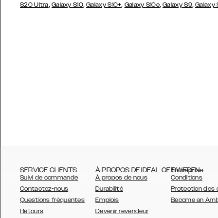
,
,
,
,
,
S20 Ultra
Galaxy S10
Galaxy S10+
Galaxy S10e
Galaxy S9
Galaxy
SERVICE CLIENTS
À PROPOS DE IDEAL OF SWEDEN
Entreprise
Suivi de commande
À propos de nous
Conditions
Contactez-nous
Durabilité
Protection des
Questions fréquentes
Emplois
Become an Am
Retours
Devenir revendeur