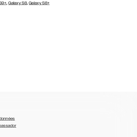
,
,
 S9+
Galaxy S8
Galaxy S8+
 données
bassador