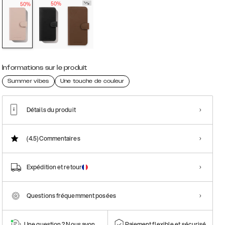
50%
50%
Informations sur le produit
Summer vibes
Une touche de couleur
Détails du produit
(4.5)
Commentaires
Expédition et retour
Questions fréquemment posées
Une question ? Nous avons la réponse !
Paiement flexible et sécurisé