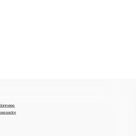
 données
bassador