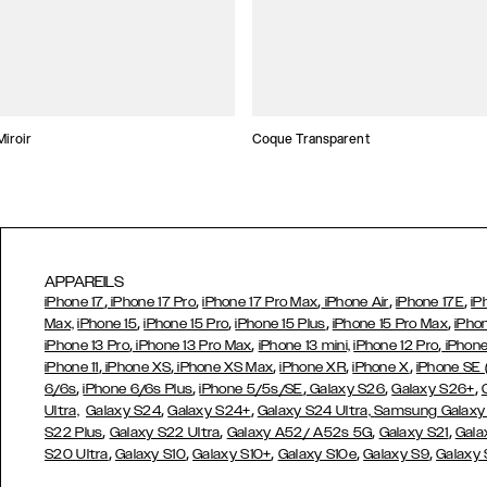
iroir
Coque Transparent
APPAREILS
,
,
,
,
,
iPhone 17
iPhone 17 Pro
iPhone 17 Pro Max
iPhone Air
iPhone 17E
iP
,
,
,
,
Max,
iPhone 15
iPhone 15 Pro
iPhone 15 Plus
iPhone 15 Pro Max
iPho
,
,
,
iPhone 13 Pro
iPhone 13 Pro Max
iPhone 13 mini,
iPhone 12 Pro
iPhone
,
,
,
,
,
iPhone 11
iPhone XS
iPhone XS Max
iPhone XR
iPhone X
iPhone SE
,
,
,
,
,
6/6s
iPhone 6/6s Plus
iPhone 5/5s/SE
Galaxy S26
Galaxy S26+
,
,
Ultra,
Galaxy S24
Galaxy S24+
Galaxy S24 Ultra,
Samsung Galaxy
,
,
,
,
S22 Plus
Galaxy S22 Ultra
Galaxy A52/ A52s 5G
Galaxy S21
Gala
,
,
,
,
,
S20 Ultra
Galaxy S10
Galaxy S10+
Galaxy S10e
Galaxy S9
Galaxy