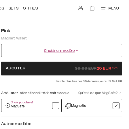
MENU
DS
SETS
OFFRES
Pink
Magnet Wallet+
Choisir un modèle
-
50
%
AJOUTER
39.99
EUR
20
EUR
Prix le plus bas ces 30 derniers jours: 39.99 EUR
Améliorez la fonctionnalité de votre coque
Qu’est-ce que MagSafe?
Choix populaire!
Magnetic
MagSafe
Autres modèles