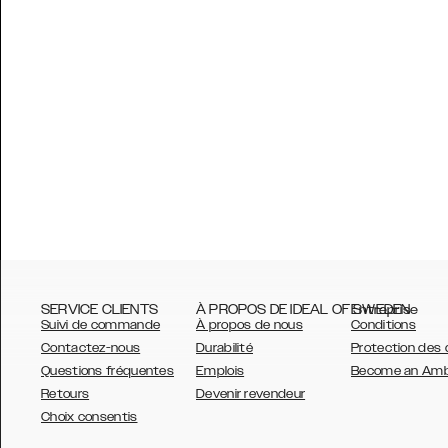
SERVICE CLIENTS
À PROPOS DE IDEAL OF SWEDEN
Entreprise
Suivi de commande
À propos de nous
Conditions
Contactez-nous
Durabilité
Protection des
Questions fréquentes
Emplois
Become an Am
Retours
Devenir revendeur
AUSTRALIA
Choix consentis