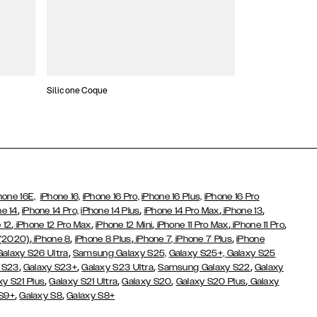
Silicone Coque
Slim Cases
hone 16E,
iPhone 16,
iPhone 16 Pro,
iPhone 16 Plus,
iPhone 16 Pro
,
,
,
,
ne 14
iPhone 14 Pro,
iPhone 14 Plus
iPhone 14 Pro Max
iPhone 13
,
,
,
,
,
 12
iPhone 12 Pro Max
iPhone 12 Mini
iPhone 11 Pro Max
iPhone 11 Pro
,
,
,
,
 (2020)
iPhone 8
iPhone 8 Plus
iPhone 7
, iPhone 7 Plus
iPhone
,
Galaxy S26 Ultra
Samsung Galaxy S25,
Galaxy S25+,
Galaxy S25
,
,
,
,
 S23
Galaxy S23+
Galaxy S23 Ultra
Samsung Galaxy S22
Galaxy
,
,
,
,
xy S21 Plus
Galaxy S21 Ultra
Galaxy S20
Galaxy S20 Plus
Galaxy
,
,
 S9+
Galaxy S8
Galaxy S8+