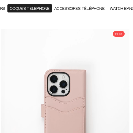
ERS
COQUES TELEPHONE
ACCESSOIRES TÉLÉPHONIE
WATCH BAN
50%