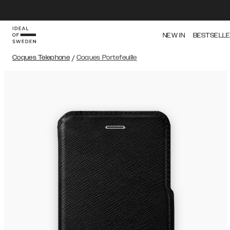
NEW IN
BESTSELL
Coques Telephone
/
Coques Portefeuille