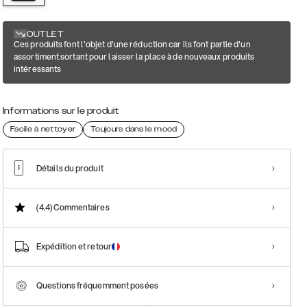
OUTLET
Ces produits font l'objet d'une réduction car ils font partie d'un
assortiment sortant pour laisser la place à de nouveaux produits
intéressants
Informations sur le produit
Facile à nettoyer
Toujours dans le mood
Détails du produit
(4.4)
Commentaires
Expédition et retour
Questions fréquemment posées