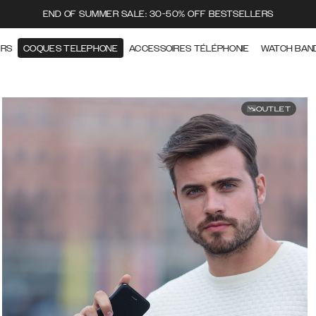
END OF SUMMER SALE: 30-50% OFF BESTSELLERS
ERS
COQUES TELEPHONE
ACCESSOIRES TÉLÉPHONIE
WATCH BAN
OUTLET