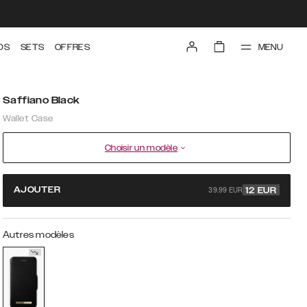
MENU
DS
SETS
OFFRES
Saffiano Black
Wallet Case
Choisir un modèle
39.99 EUR
AJOUTER
12
EUR
Autres modèles