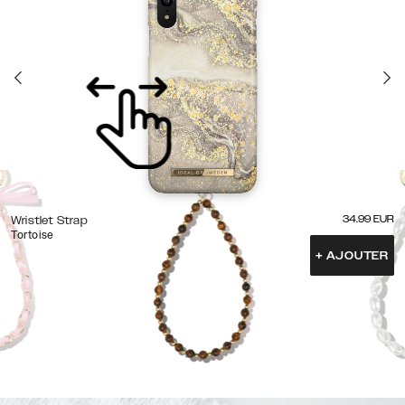
34.99
EUR
Wristlet Strap
Tortoise
+
AJOUTER