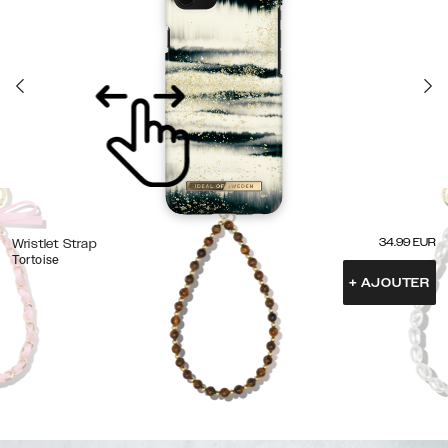
34.99
EUR
Wristlet Strap
Tortoise
+
AJOUTER