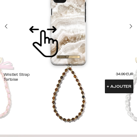
34.99
EUR
Wristlet Strap
Tortoise
+
AJOUTER