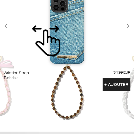
34.99
EUR
Wristlet Strap
Tortoise
+
AJOUTER