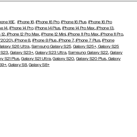
hone 16E,
iPhone 16,
iPhone 16 Pro,
iPhone 16 Plus,
iPhone 16 Pro
,
,
,
,
ne 14
iPhone 14 Pro,
iPhone 14 Plus
iPhone 14 Pro Max
iPhone 13
,
,
,
,
,
 12
iPhone 12 Pro Max
iPhone 12 Mini
iPhone 11 Pro Max
iPhone 11 Pro
,
,
,
,
 (2020)
iPhone 8
iPhone 8 Plus
iPhone 7
, iPhone 7 Plus
iPhone
,
Galaxy S26 Ultra
Samsung Galaxy S25,
Galaxy S25+,
Galaxy S25
,
,
,
,
 S23
Galaxy S23+
Galaxy S23 Ultra
Samsung Galaxy S22
Galaxy
,
,
,
,
xy S21 Plus
Galaxy S21 Ultra
Galaxy S20
Galaxy S20 Plus
Galaxy
,
,
 S9+
Galaxy S8
Galaxy S8+