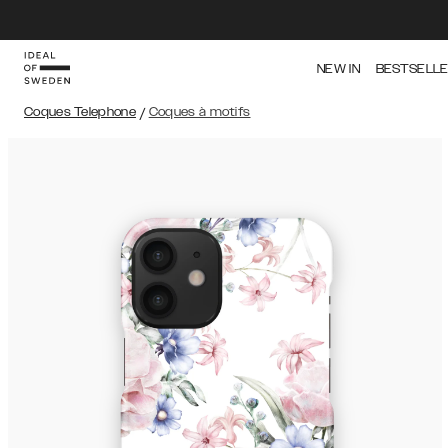
NEW IN
BESTSELL
Coques Telephone
/
Coques à motifs