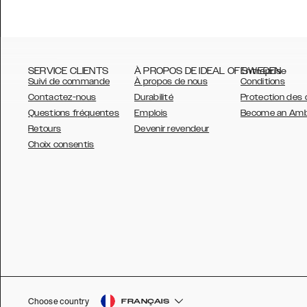
SERVICE CLIENTS
À PROPOS DE IDEAL OF SWEDEN
Entreprise
Suivi de commande
À propos de nous
Conditions
Contactez-nous
Durabilité
Protection des
Questions fréquentes
Emplois
Become an Am
Retours
Devenir revendeur
AUSTRALIA
Choix consentis
AUSTRIA
BELGIUM
CANADA
DANSK
DEUTSCH
ESPAÑOL
Choose country
FRANÇAIS