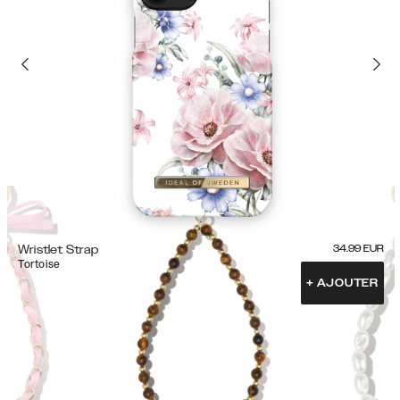
Wristlet Strap
34.99
EUR
Tortoise
+
AJOUTER