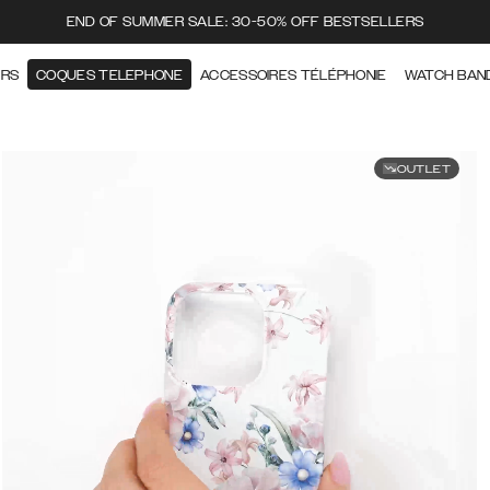
END OF SUMMER SALE: 30-50% OFF BESTSELLERS
ERS
COQUES TELEPHONE
ACCESSOIRES TÉLÉPHONIE
WATCH BAN
OUTLET