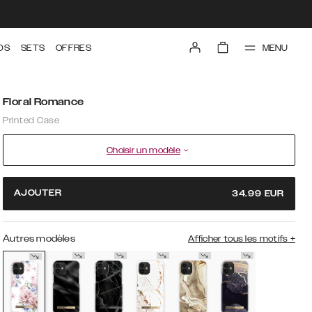
MENU
DS
SETS
OFFRES
Floral Romance
Printed Case
Choisir un modèle
AJOUTER
34.99
EUR
Autres modèles
Afficher tous les motifs
+