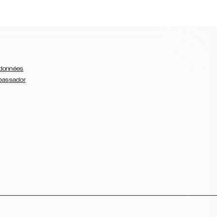
 données
bassador