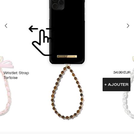
34.99
EUR
Wristlet Strap
Tortoise
+
AJOUTER