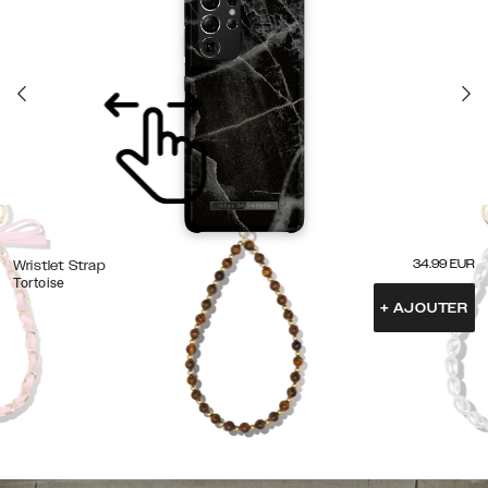
34.99
EUR
Wristlet Strap
Tortoise
+
AJOUTER