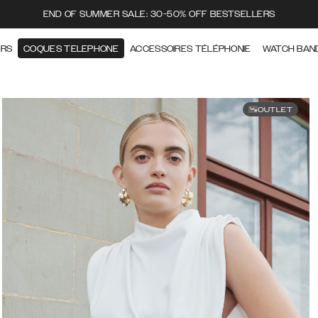
END OF SUMMER SALE: 30-50% OFF BESTSELLERS
ERS
COQUES TELEPHONE
ACCESSOIRES TÉLÉPHONIE
WATCH BAN
OUTLET