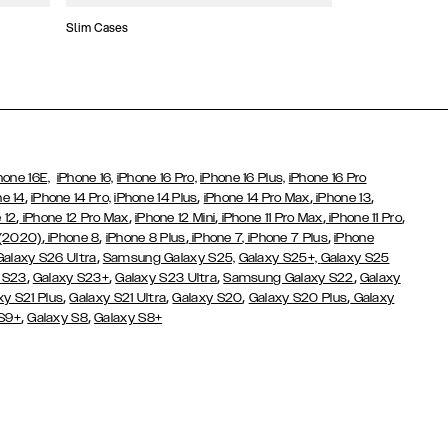
Slim Cases
Coques Portefeui
hone 16E,
iPhone 16,
iPhone 16 Pro,
iPhone 16 Plus,
iPhone 16 Pro
,
,
,
,
ne 14
iPhone 14 Pro,
iPhone 14 Plus
iPhone 14 Pro Max
iPhone 13
,
,
,
,
,
 12
iPhone 12 Pro Max
iPhone 12 Mini
iPhone 11 Pro Max
iPhone 11 Pro
,
,
,
,
 (2020)
iPhone 8
iPhone 8 Plus
iPhone 7
, iPhone 7 Plus
iPhone
,
Galaxy S26 Ultra
Samsung Galaxy S25,
Galaxy S25+,
Galaxy S25
,
,
,
,
 S23
Galaxy S23+
Galaxy S23 Ultra
Samsung Galaxy S22
Galaxy
,
,
,
,
xy S21 Plus
Galaxy S21 Ultra
Galaxy S20
Galaxy S20 Plus
Galaxy
,
,
 S9+
Galaxy S8
Galaxy S8+