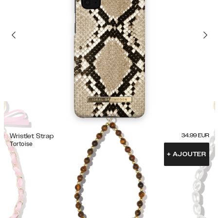
Wristlet Strap
34.99
EUR
Tortoise
+
AJOUTER