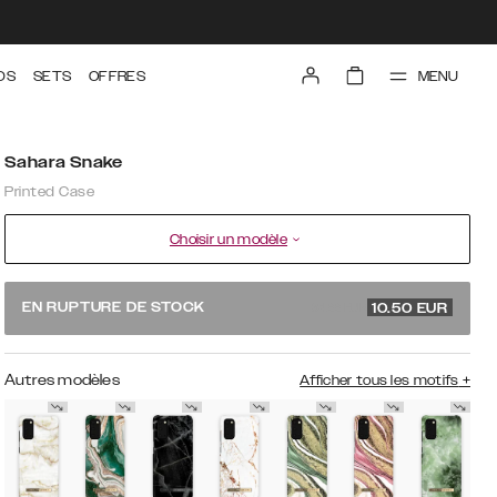
MENU
DS
SETS
OFFRES
Sahara Snake
Printed Case
Choisir un modèle
34.99 EUR
EN RUPTURE DE STOCK
10.50
EUR
Autres modèles
Afficher tous les motifs
+