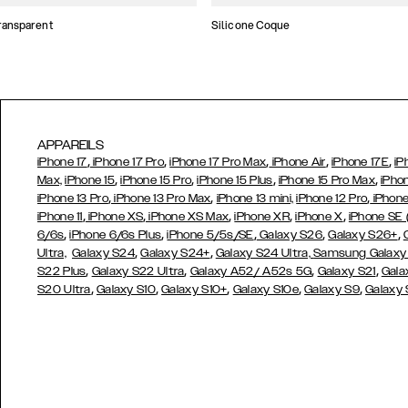
ransparent
Silicone Coque
APPAREILS
,
,
,
,
,
iPhone 17
iPhone 17 Pro
iPhone 17 Pro Max
iPhone Air
iPhone 17E
iP
,
,
,
,
Max,
iPhone 15
iPhone 15 Pro
iPhone 15 Plus
iPhone 15 Pro Max
iPho
,
,
,
iPhone 13 Pro
iPhone 13 Pro Max
iPhone 13 mini,
iPhone 12 Pro
iPhone
,
,
,
,
,
iPhone 11
iPhone XS
iPhone XS Max
iPhone XR
iPhone X
iPhone SE
,
,
,
,
,
6/6s
iPhone 6/6s Plus
iPhone 5/5s/SE
Galaxy S26
Galaxy S26+
,
,
Ultra,
Galaxy S24
Galaxy S24+
Galaxy S24 Ultra,
Samsung Galaxy
,
,
,
,
S22 Plus
Galaxy S22 Ultra
Galaxy A52/ A52s 5G
Galaxy S21
Gala
,
,
,
,
,
S20 Ultra
Galaxy S10
Galaxy S10+
Galaxy S10e
Galaxy S9
Galaxy