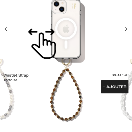
34.99
EUR
Wristlet Strap
Tortoise
+
AJOUTER