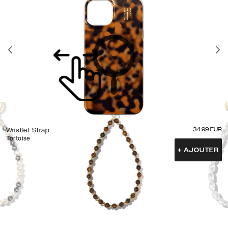
34.99
EUR
Wristlet Strap
Tortoise
+
AJOUTER