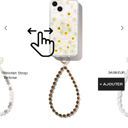
34.99
EUR
Wristlet Strap
Tortoise
+
AJOUTER