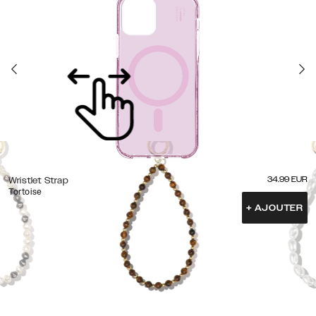
34.99
EUR
Wristlet Strap
Tortoise
+
AJOUTER