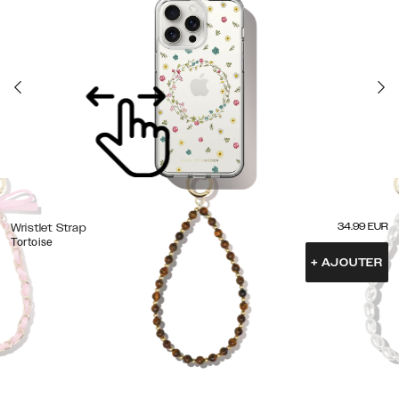
34.99
EUR
Wristlet Strap
Tortoise
+
AJOUTER