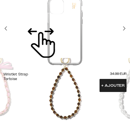
34.99
EUR
Wristlet Strap
Tortoise
+
AJOUTER