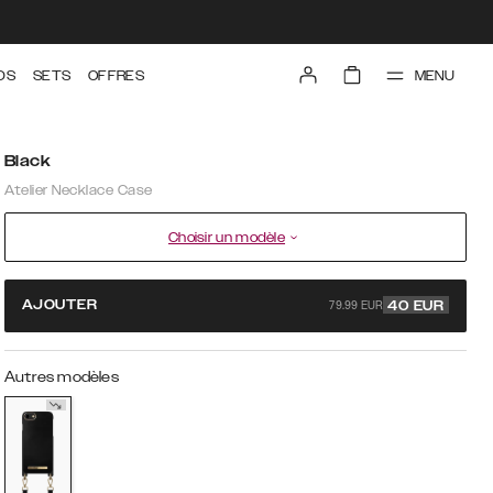
MENU
DS
SETS
OFFRES
Black
Atelier Necklace Case
Choisir un modèle
79.99 EUR
AJOUTER
40
EUR
Autres modèles