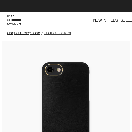
NEW IN
BESTSELL
Coques Telephone
/
Coques Colliers