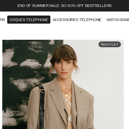
END OF SUMMER SALE: 30-50% OFF BESTSELLERS
ERS
COQUES TELEPHONE
ACCESSOIRES TÉLÉPHONIE
WATCH BAN
OUTLET