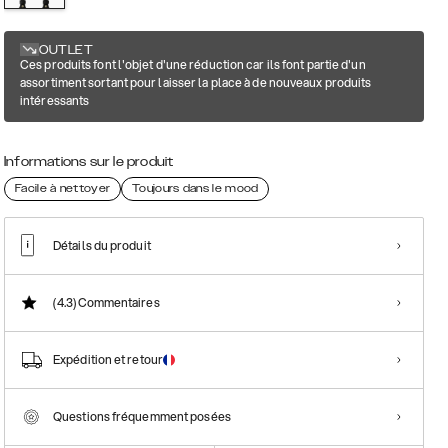
OUTLET
Ces produits font l'objet d'une réduction car ils font partie d'un
assortiment sortant pour laisser la place à de nouveaux produits
intéressants
Informations sur le produit
Facile à nettoyer
Toujours dans le mood
Détails du produit
(4.3)
Commentaires
Expédition et retour
Questions fréquemment posées