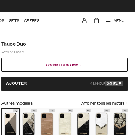
MENU
DS
SETS
OFFRES
Taupe Duo
Atelier Case
Choisir un modèle
49.99 EUR
AJOUTER
25
EUR
Autres modèles
Afficher tous les motifs
+