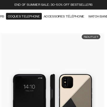
END OF SUMMER SALE: 30-50% OFF BESTSELLERS
ERS
COQUES TELEPHONE
ACCESSOIRES TÉLÉPHONIE
WATCH BAN
OUTLET