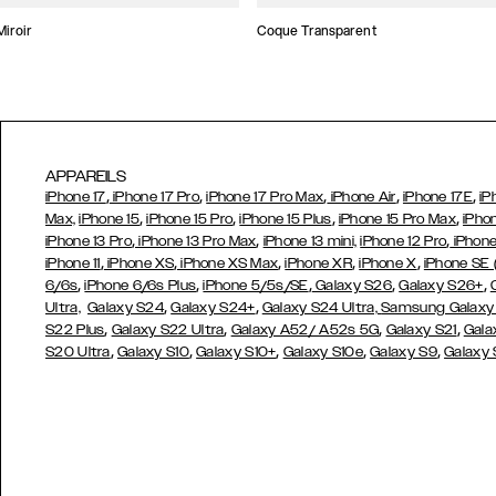
iroir
Coque Transparent
APPAREILS
,
,
,
,
,
iPhone 17
iPhone 17 Pro
iPhone 17 Pro Max
iPhone Air
iPhone 17E
iP
,
,
,
,
Max,
iPhone 15
iPhone 15 Pro
iPhone 15 Plus
iPhone 15 Pro Max
iPho
,
,
,
iPhone 13 Pro
iPhone 13 Pro Max
iPhone 13 mini,
iPhone 12 Pro
iPhone
,
,
,
,
,
iPhone 11
iPhone XS
iPhone XS Max
iPhone XR
iPhone X
iPhone SE
,
,
,
,
,
6/6s
iPhone 6/6s Plus
iPhone 5/5s/SE
Galaxy S26
Galaxy S26+
,
,
Ultra,
Galaxy S24
Galaxy S24+
Galaxy S24 Ultra,
Samsung Galaxy
,
,
,
,
S22 Plus
Galaxy S22 Ultra
Galaxy A52/ A52s 5G
Galaxy S21
Gala
,
,
,
,
,
S20 Ultra
Galaxy S10
Galaxy S10+
Galaxy S10e
Galaxy S9
Galaxy