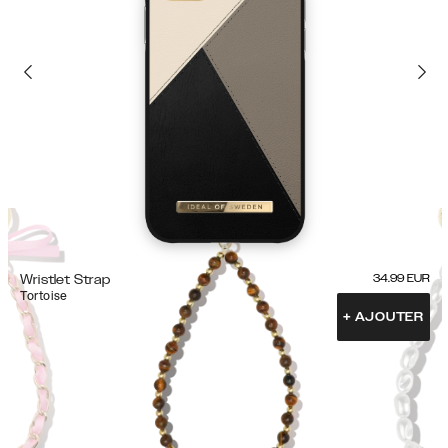
Wristlet Strap
34.99
EUR
Tortoise
+
AJOUTER