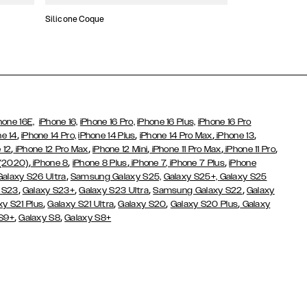
Silicone Coque
Slim Cases
hone 16E,
iPhone 16,
iPhone 16 Pro,
iPhone 16 Plus,
iPhone 16 Pro
,
,
,
,
ne 14
iPhone 14 Pro,
iPhone 14 Plus
iPhone 14 Pro Max
iPhone 13
,
,
,
,
,
 12
iPhone 12 Pro Max
iPhone 12 Mini
iPhone 11 Pro Max
iPhone 11 Pro
,
,
,
,
 (2020)
iPhone 8
iPhone 8 Plus
iPhone 7
, iPhone 7 Plus
iPhone
,
Galaxy S26 Ultra
Samsung Galaxy S25,
Galaxy S25+,
Galaxy S25
,
,
,
,
 S23
Galaxy S23+
Galaxy S23 Ultra
Samsung Galaxy S22
Galaxy
,
,
,
,
xy S21 Plus
Galaxy S21 Ultra
Galaxy S20
Galaxy S20 Plus
Galaxy
,
,
 S9+
Galaxy S8
Galaxy S8+