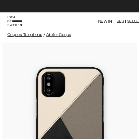
NEW IN
BESTSELL
Coques Telephone
/
Atelier Coque