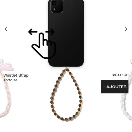
34.99
EUR
Wristlet Strap
Tortoise
+
AJOUTER