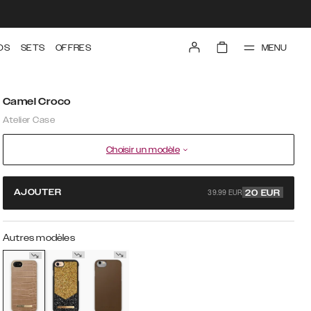
MENU
DS
SETS
OFFRES
Camel Croco
Atelier Case
Choisir un modèle
39.99 EUR
AJOUTER
20
EUR
Autres modèles