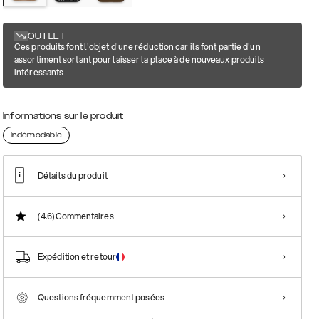
OUTLET
Ces produits font l'objet d'une réduction car ils font partie d'un
assortiment sortant pour laisser la place à de nouveaux produits
intéressants
Informations sur le produit
Indémodable
Détails du produit
(4.6)
Commentaires
Expédition et retour
Questions fréquemment posées