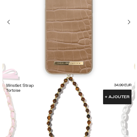
Wristlet Strap
34.99
EUR
Tortoise
+
AJOUTER