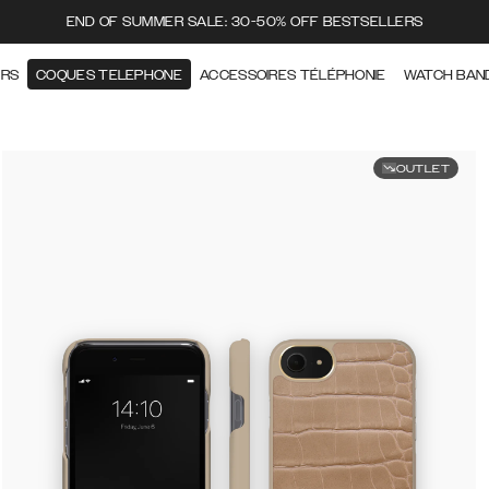
END OF SUMMER SALE: 30-50% OFF BESTSELLERS
ERS
COQUES TELEPHONE
ACCESSOIRES TÉLÉPHONIE
WATCH BAN
OUTLET