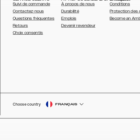
Suivi de commande
À propos de nous
Conditions
Contactez-nous
Durabilité
Protection des
Questions fréquentes
Emplois
Become an Am
Retours
Devenir revendeur
AUSTRALIA
Choix consentis
AUSTRIA
BELGIUM
CANADA
DANSK
DEUTSCH
ESPAÑOL
Choose country
FRANÇAIS
EU
FRANÇAIS
GLOBAL