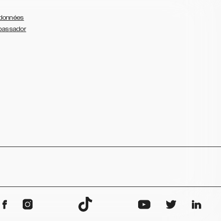
 données
bassador