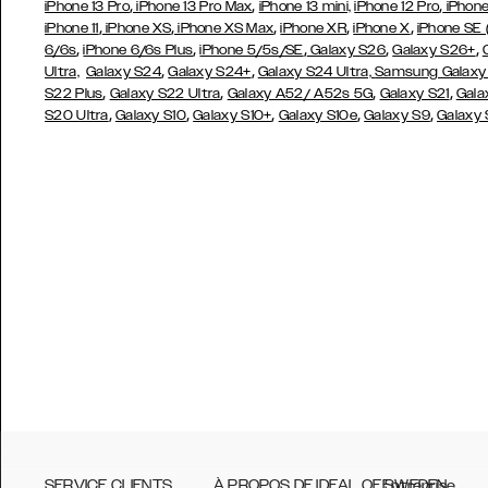
,
,
,
iPhone 13 Pro
iPhone 13 Pro Max
iPhone 13 mini,
iPhone 12 Pro
iPhone
,
,
,
,
,
iPhone 11
iPhone XS
iPhone XS Max
iPhone XR
iPhone X
iPhone SE
,
,
,
,
,
6/6s
iPhone 6/6s Plus
iPhone 5/5s/SE
Galaxy S26
Galaxy S26+
,
,
Ultra,
Galaxy S24
Galaxy S24+
Galaxy S24 Ultra,
Samsung Galaxy
,
,
,
,
S22 Plus
Galaxy S22 Ultra
Galaxy A52/ A52s 5G
Galaxy S21
Gala
,
,
,
,
,
S20 Ultra
Galaxy S10
Galaxy S10+
Galaxy S10e
Galaxy S9
Galaxy
SERVICE CLIENTS
À PROPOS DE IDEAL OF SWEDEN
Entreprise