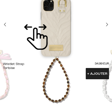
34.99
EUR
Wristlet Strap
Tortoise
+
AJOUTER