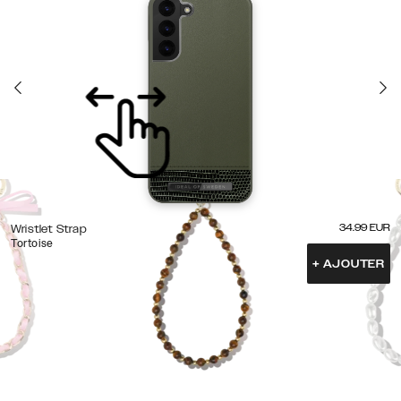
34.99
EUR
Wristlet Strap
Tortoise
+
AJOUTER