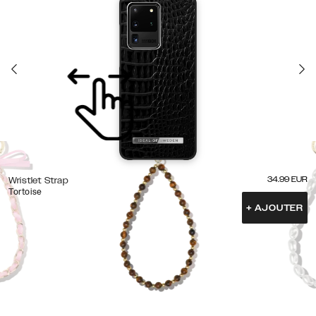
34.99
EUR
Wristlet Strap
Tortoise
+
AJOUTER