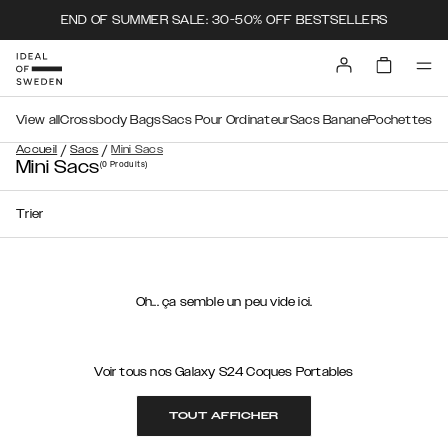
END OF SUMMER SALE: 30-50% OFF BESTSELLERS
View all
Crossbody Bags
Sacs Pour Ordinateur
Sacs Banane
Pochettes
/
/
Accueil
Sacs
Mini Sacs
Mini Sacs
(0
Produits
)
Trier
Oh... ça semble un peu vide ici.
Voir tous nos Galaxy S24 Coques Portables
TOUT AFFICHER