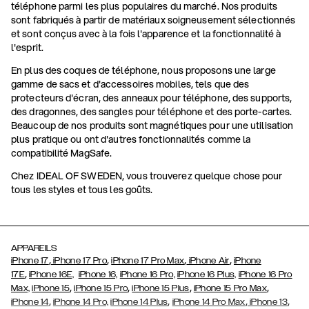
téléphone parmi les plus populaires du marché. Nos produits
sont fabriqués à partir de matériaux soigneusement sélectionnés
et sont conçus avec à la fois l'apparence et la fonctionnalité à
l'esprit.
En plus des coques de téléphone, nous proposons une large
gamme de sacs et d'accessoires mobiles, tels que des
protecteurs d'écran, des anneaux pour téléphone, des supports,
des dragonnes, des sangles pour téléphone et des porte-cartes.
Beaucoup de nos produits sont magnétiques pour une utilisation
plus pratique ou ont d'autres fonctionnalités comme la
compatibilité MagSafe.
Chez IDEAL OF SWEDEN, vous trouverez quelque chose pour
tous les styles et tous les goûts.
APPAREILS
,
,
,
,
iPhone 17
iPhone 17 Pro
iPhone 17 Pro Max
iPhone Air
iPhone
,
17E
iPhone 16E,
iPhone 16,
iPhone 16 Pro,
iPhone 16 Plus,
iPhone 16 Pro
,
,
,
,
Max,
iPhone 15
iPhone 15 Pro
iPhone 15 Plus
iPhone 15 Pro Max
,
,
,
,
iPhone 14
iPhone 14 Pro,
iPhone 14 Plus
iPhone 14 Pro Max
iPhone 13