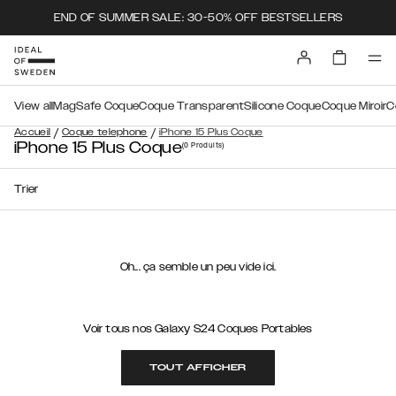
END OF SUMMER SALE: 30-50% OFF BESTSELLERS
View all
MagSafe Coque
Coque Transparent
Silicone Coque
Coque Miroir
C
/
/
Accueil
Coque telephone
iPhone 15 Plus Coque
iPhone 15 Plus Coque
(0
Produits
)
Trier
Oh... ça semble un peu vide ici.
Voir tous nos Galaxy S24 Coques Portables
TOUT AFFICHER