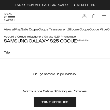
END OF SUMMER SALE: 30-50% OFF BESTSELLERS
View all
MagSafe Coque
Coque Transparent
Silicone Coque
Coque Miroir
C
/
/
Accueil
Coque telephone
Galaxy S25 Phonecase
SAMSUNG GALAXY S25 COQUE
(0
Produits
)
Trier
Oh... ça semble un peu vide ici.
Voir tous nos Galaxy S24 Coques Portables
TOUT AFFICHER