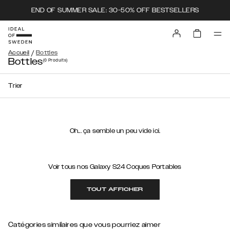
END OF SUMMER SALE: 30-50% OFF BESTSELLERS
/
Accueil
Bottles
Bottles
(0
Produits
)
Trier
Oh... ça semble un peu vide ici.
Voir tous nos Galaxy S24 Coques Portables
TOUT AFFICHER
Catégories similaires que vous pourriez aimer