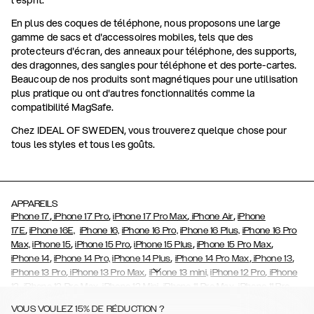
En plus des coques de téléphone, nous proposons une large
gamme de sacs et d'accessoires mobiles, tels que des
protecteurs d'écran, des anneaux pour téléphone, des supports,
des dragonnes, des sangles pour téléphone et des porte-cartes.
Beaucoup de nos produits sont magnétiques pour une utilisation
plus pratique ou ont d'autres fonctionnalités comme la
compatibilité MagSafe.
Chez IDEAL OF SWEDEN, vous trouverez quelque chose pour
tous les styles et tous les goûts.
APPAREILS
,
,
,
,
iPhone 17
iPhone 17 Pro
iPhone 17 Pro Max
iPhone Air
iPhone
,
17E
iPhone 16E,
iPhone 16,
iPhone 16 Pro,
iPhone 16 Plus,
iPhone 16 Pro
,
,
,
,
Max,
iPhone 15
iPhone 15 Pro
iPhone 15 Plus
iPhone 15 Pro Max
,
,
,
,
iPhone 14
iPhone 14 Pro,
iPhone 14 Plus
iPhone 14 Pro Max
iPhone 13
,
,
,
iPhone 13 Pro
iPhone 13 Pro Max
iPhone 13 mini,
iPhone 12 Pro
iPhone
,
,
,
,
,
12
iPhone 12 Pro Max
iPhone 12 Mini
iPhone 11 Pro Max
iPhone 11 Pro
,
,
,
,
,
iPhone 11
iPhone XS
iPhone XS Max
iPhone XR
iPhone X
iPhone SE
VOUS VOULEZ 15% DE RÉDUCTION ?
,
,
,
,
,