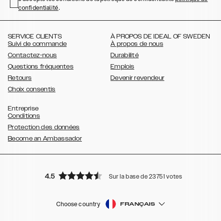
confidentialité
,
.
,
,
,
Plus
Galaxy S21 Ultra
Galaxy S20
Galaxy S20 Plus
Galaxy S20
,
,
,
,
,
,
Ultra
Galaxy S10
Galaxy S10+
Galaxy S10e
Galaxy S9
Galaxy S9+
,
Galaxy S8
Galaxy S8+
SERVICE CLIENTS
À PROPOS DE IDEAL OF SWEDEN
Suivi de commande
À propos de nous
Contactez-nous
Durabilité
Questions fréquentes
Emplois
Retours
Devenir revendeur
Choix consentis
Entreprise
Conditions
Protection des données
Become an Ambassador
4.5
Sur la base de 23751 votes
Choose country
FRANÇAIS