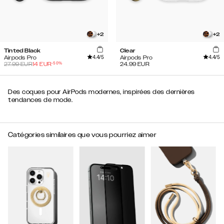
+
2
+
2
Tinted Black
Clear
4.4
/5
4.4
/5
Airpods Pro
Airpods Pro
-
50
%
27.99
EUR
14
EUR
24.99
EUR
Des coques pour AirPods modernes, inspirées des dernières
tendances de mode.
Catégories similaires que vous pourriez aimer