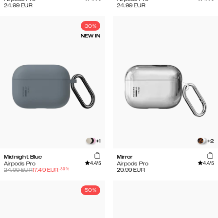
24.99
EUR
24.99
EUR
30%
NEW IN
+
1
+
2
Midnight Blue
Mirror
4.4
/5
4.4
/5
Airpods Pro
Airpods Pro
-
30
%
24.99
EUR
17.49
EUR
29.99
EUR
50%