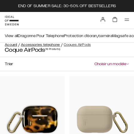
END OF SUMMER SALE: 30-50% OFF BESTSELLERS
View all
Dragonne Pour Telephone
Protection d'écran/caméra
Magsafe ac
/
/
Accueil
Accessories telephone
Coques AirPods
Coque AirPods
(10
Produits
)
Trier
Choisir un modèle