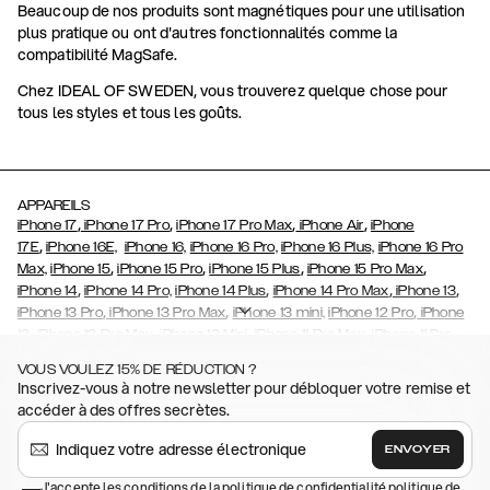
Beaucoup de nos produits sont magnétiques pour une utilisation
plus pratique ou ont d'autres fonctionnalités comme la
compatibilité MagSafe.
Chez IDEAL OF SWEDEN, vous trouverez quelque chose pour
tous les styles et tous les goûts.
APPAREILS
,
,
,
,
iPhone 17
iPhone 17 Pro
iPhone 17 Pro Max
iPhone Air
iPhone
,
17E
iPhone 16E,
iPhone 16,
iPhone 16 Pro,
iPhone 16 Plus,
iPhone 16 Pro
,
,
,
,
Max,
iPhone 15
iPhone 15 Pro
iPhone 15 Plus
iPhone 15 Pro Max
,
,
,
,
iPhone 14
iPhone 14 Pro,
iPhone 14 Plus
iPhone 14 Pro Max
iPhone 13
,
,
,
iPhone 13 Pro
iPhone 13 Pro Max
iPhone 13 mini,
iPhone 12 Pro
iPhone
,
,
,
,
,
12
iPhone 12 Pro Max
iPhone 12 Mini
iPhone 11 Pro Max
iPhone 11 Pro
,
,
,
,
,
iPhone 11
iPhone XS
iPhone XS Max
iPhone XR
iPhone X
iPhone SE
VOUS VOULEZ 15% DE RÉDUCTION ?
,
,
,
,
,
(2020)
iPhone 8
iPhone 8 Plus
iPhone 7
, iPhone 7 Plus
iPhone 6/6s
Inscrivez-vous à notre newsletter pour débloquer votre remise et
,
,
,
,
iPhone 6/6s Plus
iPhone 5/5s/SE
Galaxy S26
Galaxy S26+
Galaxy
accéder à des offres secrètes.
,
S26 Ultra
Samsung Galaxy S25,
Galaxy S25+,
Galaxy S25 Ultra,
,
,
,
Galaxy S24
Galaxy S24+
Galaxy S24 Ultra,
Samsung Galaxy S23
ENVOYER
,
,
,
Galaxy S23+
Galaxy S23 Ultra
Samsung Galaxy S22
Galaxy S22
,
,
,
,
J'accepte les conditions de la politique de confidentialité
politique de
Plus
Galaxy S22 Ultra
Galaxy A52/ A52s 5G
Galaxy S21
Galaxy S21