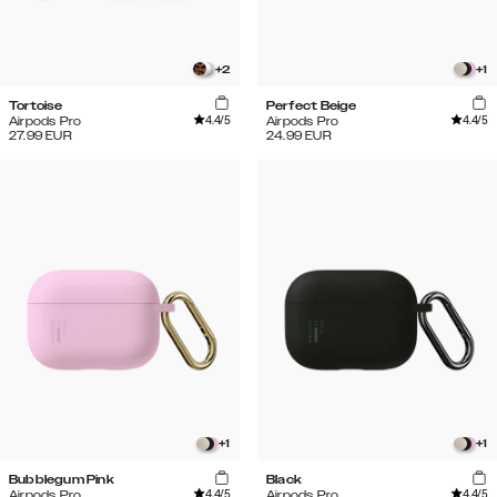
+
2
+
1
Tortoise
Perfect Beige
4.4
/5
4.4
/5
Airpods Pro
Airpods Pro
27.99
EUR
24.99
EUR
+
1
+
1
Bubblegum Pink
Black
4.4
/5
4.4
/5
Airpods Pro
Airpods Pro