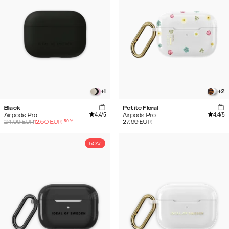
+
1
+
2
Black
Petite Floral
4.4
/5
4.4
/5
Airpods Pro
Airpods Pro
-
50
%
24.99
EUR
12.50
EUR
27.99
EUR
50%